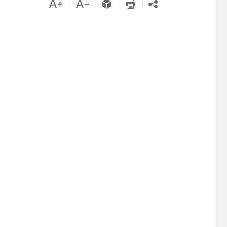





|
|
|
|