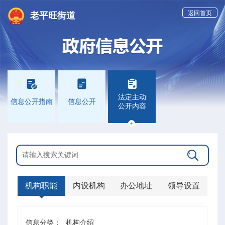
返回首页
老平旺街道



法定主动
信息公开指南
信息公开
公开内容


机构职能
内设机构
办公地址
领导设置
信息分类：
机构介绍