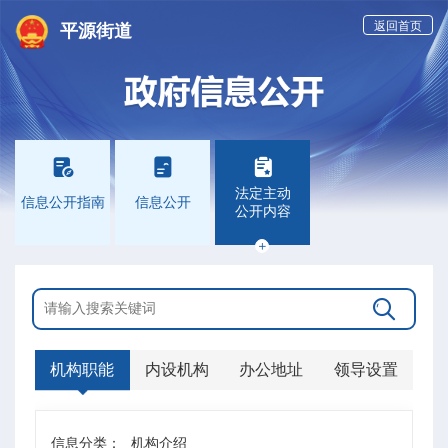
返回首页
平源街道



法定主动
信息公开指南
信息公开
公开内容


机构职能
内设机构
办公地址
领导设置
信息分类：
机构介绍