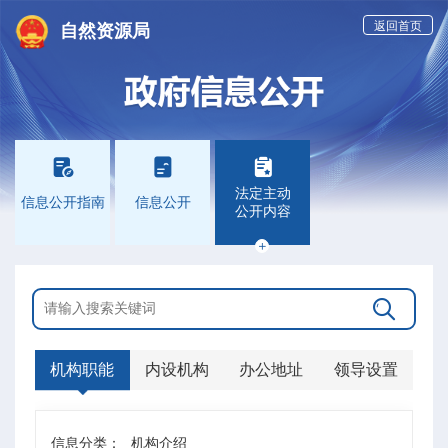
返回首页
自然资源局



法定主动
信息公开指南
信息公开
公开内容


机构职能
内设机构
办公地址
领导设置
信息分类：
机构介绍