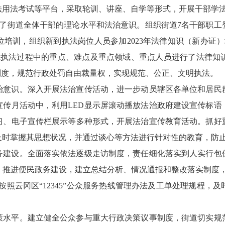
法用法考试等平台，采取轮训、讲座、自学等形式，开展干部学法
升了街道全体干部的理论水平和法治意识。组织街道7名干部职工
培训，组织新到执法岗位人员参加2023年法律知识（新办证
就执法过程中的重点、难点及重点领域、重点人员进行了法律知
制度，规范行政处罚自由裁量权，实现规范、公正、文明执法。
治意识。深入开展法治宣传活动，进一步动员辖区各单位和居民
宣传月活动中，利用LED显示屏滚动播放法治政府建设宣传标语
习、电子宣传栏展示等多种形式，开展法治宣传教育活动。抓好
及时掌握其思想状况，并通过谈心等方法进行针对性的教育，防
务建设。全面落实依法逐级走访制度，责任细化落实到人实行包
推进便民政务建设，建立总结分析、情况通报和整改落实制度，充分
严格按照云冈区“12345”公众服务热线管理办法及工单处理规程
策水平。建立健全公众参与重大行政决策议事制度，街道切实规