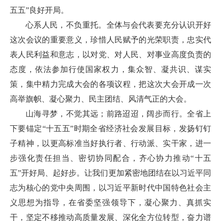
五五”良好开局。
心系人民，不负重托。全体与会代表要充分认识开好
这次会议的重要意义，珍惜人民赋予的光荣职责，忠实代
表人民利益和意志，以对党、对人民、对事业高度负责的
态度，依法参加行使国家权力，集众智、凝共识、谋实
策，集中精力完成大会的各项议程，把这次大会开成一次
高举旗帜、凝心聚力、民主团结、风清气正的大会。
山海寻梦，不觉其远；前路迢迢，阔步而行。全省上
下要锚定“十五五”时期全省经济社会发展目标，发扬钉钉
子精神，以更高标准当好执行者、行动派、实干家，进一
步强化责任担当、密切协同配合，齐心协力推动“十五
五”开好局、起好步。让我们更加紧密地团结在以习近平同
志为核心的党中央周围，以习近平新时代中国特色社会主
义思想为指导，在省委坚强领导下，凝心聚力、真抓实
干，坚定不移推动高质量发展、深化全方位转型，奋力谱