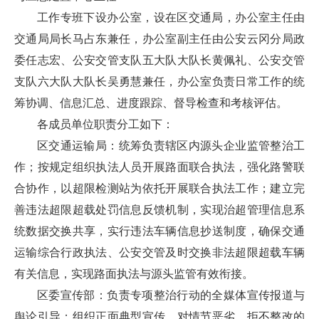
工作专班下设办公室，设在区交通局，办公室主任由
交通局局长马占东兼任，办公室副主任由公安云冈分局政
委任志宏、公安交管支队五大队大队长黄佩礼、公安交管
支队六大队大队长吴勇慧兼任，办公室负责日常工作的统
筹协调、信息汇总、进度跟踪、督导检查和考核评估。
各成员单位职责分工如下：
区交通运输局：统筹负责辖区内源头企业监管整治工
作；按规定组织执法人员开展路面联合执法，强化路警联
合协作，以超限检测站为依托开展联合执法工作；建立完
善违法超限超载处罚信息反馈机制，实现治超管理信息系
统数据交换共享，实行违法车辆信息抄送制度，确保交通
运输综合行政执法、公安交管及时交换非法超限超载车辆
有关信息，实现路面执法与源头监管有效衔接。
区委宣传部：负责专项整治行动的全媒体宣传报道与
舆论引导；组织正面典型宣传，对情节恶劣、拒不整改的