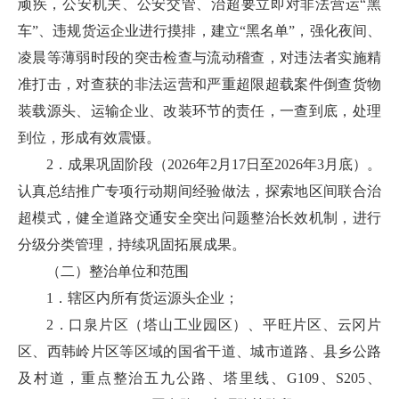
顽疾，公安机关、公安交管、治超要立即对非法营运“黑
车”、违规货运企业进行摸排，建立“黑名单”，强化夜间、
凌晨等薄弱时段的突击检查与流动稽查，对违法者实施精
准打击，对查获的非法运营和严重超限超载案件倒查货物
装载源头、运输企业、改装环节的责任，一查到底，处理
到位，形成有效震慑。
2．成果巩固阶段（2026年2月17日至2026年3月底）。
认真总结推广专项行动期间经验做法，探索地区间联合治
超模式，健全道路交通安全突出问题整治长效机制，进行
分级分类管理，持续巩固拓展成果。
（二）整治单位和范围
1．辖区内所有货运源头企业；
2．口泉片区（塔山工业园区）、平旺片区、云冈片
区、西韩岭片区等区域的国省干道、城市道路、县乡公路
及村道，重点整治五九公路、塔里线、G109、S205、