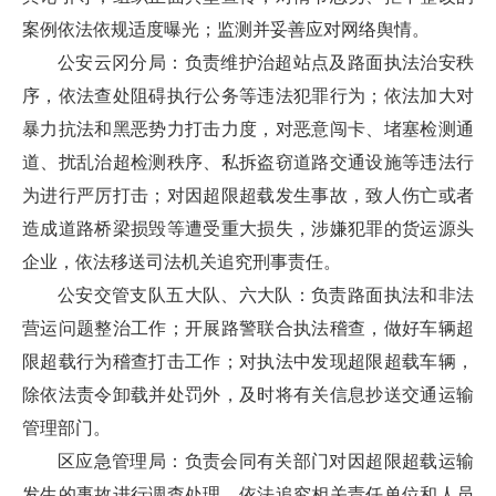
案例依法依规适度曝光；监测并妥善应对网络舆情。
公安云冈分局：负责维护治超站点及路面执法治安秩
序，依法查处阻碍执行公务等违法犯罪行为；依法加大对
暴力抗法和黑恶势力打击力度，对恶意闯卡、堵塞检测通
道、扰乱治超检测秩序、私拆盗窃道路交通设施等违法行
为进行严厉打击；对因超限超载发生事故，致人伤亡或者
造成道路桥梁损毁等遭受重大损失，涉嫌犯罪的货运源头
企业，依法移送司法机关追究刑事责任。
公安交管支队五大队、六大队：负责路面执法和非法
营运问题整治工作；开展路警联合执法稽查，做好车辆超
限超载行为稽查打击工作；对执法中发现超限超载车辆，
除依法责令卸载并处罚外，及时将有关信息抄送交通运输
管理部门。
区应急管理局：负责会同有关部门对因超限超载运输
发生的事故进行调查处理，依法追究相关责任单位和人员