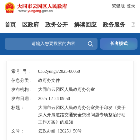
繁體版
登录
首页
区政府
政务公开
解读回应
政务服务
互

长者模式
索 引 号：
0352yunga/2025-00050
信息分类：
政府办文件
发布机构：
大同市云冈区人民政府办公室
发布日期：
2025-12-24 09:50
标题：
大同市云冈区人民政府办公室关于印发《关于
深入开展道路交通安全突出问题专项整治行动
工作方案》的通知
文号：
云政办函〔2025〕50号