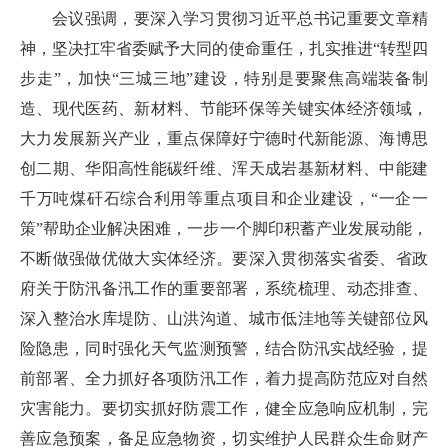
会议强调，要深入学习贯彻习近平总书记重要文章精
神，坚决扛牢省委赋予大同的使命重任，扎实推进“转型四
步走”，加快“三城三地”建设，特别是要聚焦高端装备制
造、现代医药、新材料、节能环保等关键实体经济领域，
大力发展新兴产业，重点保障好宁德时代新能源、海博思
创二期、华阳高性能碳纤维、浑天成岩基新材料、中能建
千万吨煤矸石综合利用等重点项目和企业建设，“一企一
策”帮助企业解决困难，一步一个脚印积蓄产业发展动能，
不断做强做优做大实体经济。要深入贯彻落实省委、省政
府关于防汛备汛工作的重要部署，系统梳理、动态排查、
深入整治水库堤防、山洪沟道、城市低洼地等关键部位风
险隐患，同时强化天气监测预警，结合防汛实战经验，提
前部署、全力抓好各项防汛工作，着力提高防范应对自然
灾害能力。要切实抓好防震工作，健全应急响应机制，完
善应急预案，备足应急物资，切实维护人民群众生命财产