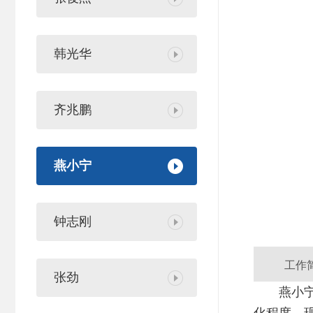
韩光华
齐兆鹏
燕小宁
钟志刚
工作
张劲
燕小宁
化程度，