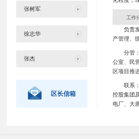
张树军
工作
负责
徐志华
产管理、
分管
张杰
公室、民
区项目推
联系
区长信箱
控股集团
电厂、大