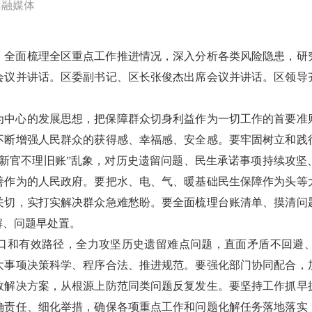
冈融媒体
，全面梳理全区重点工作推进情况，深入分析各类风险隐患，研
会议并讲话。区委副书记、区长张俊杰出席会议并讲话。区领导
为中心的发展思想，把保障群众切身利益作为一切工作的首要准
不断增强人民群众的获得感、幸福感、安全感。要牢固树立和践
“新官不理旧账”乱象，对历史遗留问题、民生承诺事项持续攻坚
善作为的人民政府。要把水、电、气、暖基础民生保障作为头等
关切，实打实解决群众急难愁盼。要全面梳理台账清单、摸清问
解、问题早处置。
口和有效路径，全力攻坚历史遗留难点问题，直面矛盾不回避
大事项决策科学、程序合法、推进规范。要强化部门协同配合，
效解决方案，从根源上防范同类问题反复发生。要坚持工作抓早
确责任、细化举措，确保各项重点工作和问题化解任务落地落实