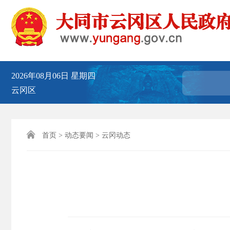
2026年08月06日
星期四
云冈区

首页
>
动态要闻
>
云冈动态