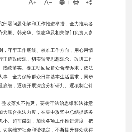





|
|
|
|
究部署问题化解和工作推进举措，全力推动各
齐兆鹏、韩光华、徐志华及相关部门负责人参
则，守牢工作底线、校准工作方向，用心用情
行正确政绩观，切实转变思想观念、改进工作
、接续落实。要主动回应群众合理诉求，依法
大事，全力保障群众日常基本生活需求，同步
题底细，逐项开展深度分析研判、逐项制定针
、整改落实不拖延。要树牢法治思维和法律意
加大联合执法力度，在集中攻坚中总结提炼务
抓小、超前谋划，加快各项工作推进进度，把
，切实维护社会和谐稳定，不断提升群众获得