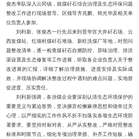
俊杰率队深入云冈镇，就煤矸石综合治理及生态环保问题
整改工作进行现场督导。区领导齐兆鹏、韩光华及相关单
位负责人参加。
刘利新、张俊杰一行先后来到晋华宫大井矸石场、云
西发煤站、红墙村煤矸石堆场、新旺洗煤厂等地，对照问
题整改清单，逐一检查煤矸石自燃防控、异味治理、排洪
渠设置及生态修复等工作进展，听取各企业负责人关于整
改进展的汇报，详细了解治理措施、进度安排及实际成
效，并现场协调解决整改过程中遇到的难点问题，实地督
促进度、压实责任。
刘利新强调，各涉煤企业要深刻认清生态环境保护的
重要意义与紧迫形势，坚决摒弃松懈麻痹思想和侥幸过关
心理，以严细实的工作作风不折不扣落实各项生态环境部
署要求。要坚持对标对表、从严从实整改，严格对照整改
标准和时限节点，细化专项治理举措、补齐工作短板，确