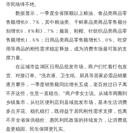
市民络绎不绝。
数据显示，一季度全省限额以上粮油、食品类商品零
售额增长0．7％，其中粮油类、干鲜果品类商品零售额分
别增长6．8％和3．7％；服装、鞋帽、针纺织品类商品零
售额增长1．6％；日用品类商品零售额增长5．0％。吃穿
用等商品的刚性需求稳定释放，成为消费市场最可靠的支
撑力量。
在运城市盐湖区日用品批发市场，商户们忙着打包发
货、对接订单。“洗衣液、卫生纸、厨具等居家必需品销量
逐月攀升，一季度销售额同比增长五成，老百姓过日子离
不开这些，生意一直稳当。”商户李女士说。从城市商圈到
乡镇集市，从社区便利店到县域批发市场，基本生活消费
多点开花、稳扎稳打，既得益于居民刚性需求支撑，也离
不开全省保供稳价、惠民利民政策的持续发力，让消费底
盘更稳固、民生保障更扎实。