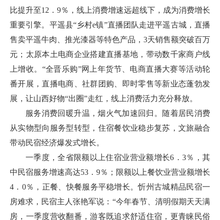
比提升至12．9％，线上消费增速远超线下，成为消费增长
重要引擎。平遥县“乡村e镇”直播团队走进平遥古城，直播
售卖平遥牛肉、推光漆器等特色产品，3天销售额突破百万
元；太原本土电商企业搭建直播基地，带动数千家商户线
上增收。“全晋乐购”网上年货节、电商直播大赛等活动轮
番开展，直播电商、社群团购、即时零售等新业态蓬勃发
展，让山西好物“出圈”走红，线上消费活力充分释放。
服务消费回暖升温，烟火气加速回归。随着居民消费
从实物型向服务型转型，住宿餐饮业稳步复苏，文旅融合
带动民宿经济爆发式增长。
一季度，全省限额以上住宿业营业额增长6．3％，其
中民宿服务增速高达53．9％；限额以上餐饮业营业额增长
4．0％，正餐、快餐服务平稳增长。忻州古城精品民宿一
房难求，民宿主人张艳军说：“今年春节、清明假期天天满
房，一季度营收翻番，游客既追求舒适住宿，更青睐民俗