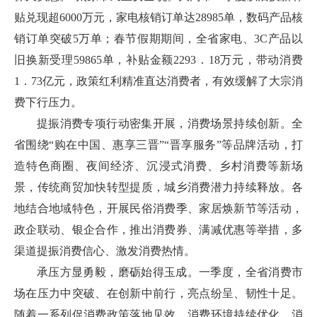
贴兑现超6000万元，家电核销订单达28985单，数码产品核
销订单突破5万单；春节假期期间，全省家电、3C产品以
旧换新受理59865单，补贴金额2293．18万元，带动消费
1．73亿元，政策红利精准直达消费者，有效缓解了大宗消
费下行压力。
提振消费专项行动密集开展，消费场景持续创新。全
省围绕“购在中国、惠享三晋”“晋享服务”等品牌活动，打
造特色商圈、夜间经济、沉浸式消费、乡村消费等新场
景，传统商贸加快转型提质，城乡消费潜力持续释放。各
地结合地域特色，开展民俗消费季、家居焕新节等活动，
政企联动、银企合作，推出消费券、满减优惠等举措，多
渠道提振消费信心、激发消费热情。
承压方显勇毅，磨砺始得玉成。一季度，全省消费市
场在压力中突破、在创新中前行，亮点纷呈、韧性十足。
随着一系列促消费政策落地见效、消费环境持续优化、消