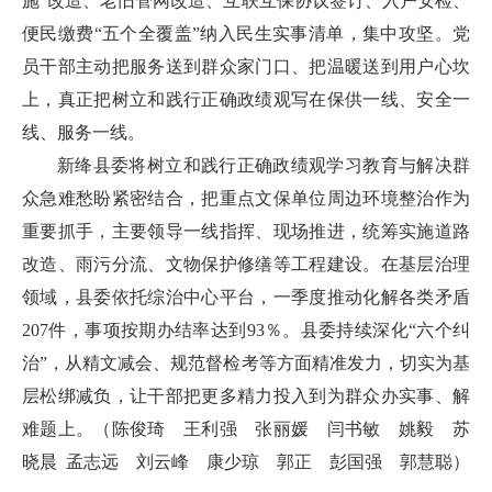
施”改造、老旧管网改造、互联互保协议签订、入户安检、
便民缴费“五个全覆盖”纳入民生实事清单，集中攻坚。党
员干部主动把服务送到群众家门口、把温暖送到用户心坎
上，真正把树立和践行正确政绩观写在保供一线、安全一
线、服务一线。
新绛县委将树立和践行正确政绩观学习教育与解决群
众急难愁盼紧密结合，把重点文保单位周边环境整治作为
重要抓手，主要领导一线指挥、现场推进，统筹实施道路
改造、雨污分流、文物保护修缮等工程建设。在基层治理
领域，县委依托综治中心平台，一季度推动化解各类矛盾
207件，事项按期办结率达到93％。县委持续深化“六个纠
治”，从精文减会、规范督检考等方面精准发力，切实为基
层松绑减负，让干部把更多精力投入到为群众办实事、解
难题上。（陈俊琦 王利强 张丽媛 闫书敏 姚毅 苏
晓晨 孟志远 刘云峰 康少琼 郭正 彭国强 郭慧聪）