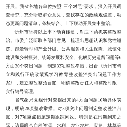
开展。我省各地各单位按照“三个对照”要求，深入开展调
查研究，充分听取群众意见，查找存在的政绩观偏差，动
态更新问题清单，条块结合、上下联动开展集中整治。
忻州市坚持以上率下动真碰硬，对症下药抓实整改整
治。市委广泛听取各部门意见，梳理出思想认识和党性锤
炼、能源转型和产业升级、公共服务和民生保障、城镇化
建设和乡村振兴、统筹发展和安全、化解历史遗留问题等6
方面30个突出问题，制定33项整改举措，出台《忻州市树
立和践行正确政绩观学习教育整改整治突出问题工作方
案》，建立整改整治台账，明确整改责任人和整改时限，
实行销号管理。
省气象局党组针对查摆出来的4方面问题10项具体表
现，明确28项整改举措。对3项突出问题制定整改整治台
账，对7项重点措施定期跟踪问效。特别是在汛期到来之
际，该局联合自然资源、水利、农业农村、应急、林草等