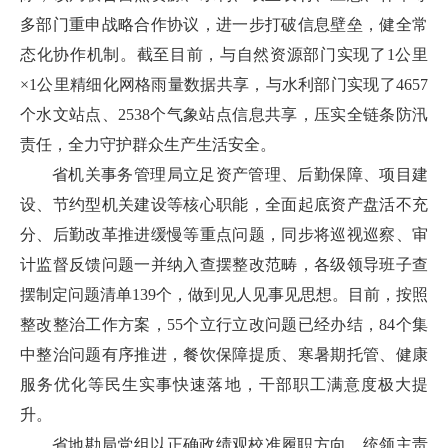
多部门重申战略合作协议，进一步打破信息壁垒，健全常
态化协作机制。截至目前，与自然资源部门实现了1公里
×1公里精细化网格雨量数据共享，与水利部门实现了4657
个水文站点、2538个气象站点信息共享，压实全链条防汛
责任，全力守护群众生产生活安全。
省机关事务管理局立足资产管理、后勤保障、项目建
设、节约型机关建设等核心职能，全面起底资产盘活不充
分、后勤改革推进缓慢等重点问题，同步将巡视巡察、审
计监督反馈问题一并纳入查摆整改范畴，各级领导班子查
摆制定问题清单139个，做到见人见事见思想。目前，按照
整改整治工作方案，55个立行立改问题已经办结，84个集
中整治问题有序推进，餐饮保障提质、寒暑期托管、健康
服务优化等民生实事快速落地，干部职工满意度极大提
升。
省地勘局党组以正确政绩观校准履职方向、统领主责