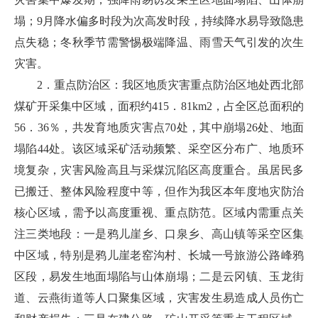
塌；9月降水偏多时段为次高发时段，持续降水易导致隐患
点失稳；冬秋季节需警惕极端降温、雨雪天气引发的次生
灾害。
2．重点防治区：我区地质灾害重点防治区地处西北部
煤矿开采集中区域，面积约415．81km2，占全区总面积的
56．36％，共发育地质灾害点70处，其中崩塌26处、地面
塌陷44处。该区域采矿活动频繁、采空区分布广、地质环
境复杂，灾害风险高且与采煤沉陷区高度重合。虽居民多
已搬迁、整体风险程度中等，但作为我区本年度地灾防治
核心区域，需予以高度重视、重点防范。区域内需重点关
注三类地段：一是鸦儿崖乡、口泉乡、高山镇等采空区集
中区域，特别是鸦儿崖老窑沟村、长城一号旅游公路峰鸦
区段，易发生地面塌陷与山体崩塌；二是云冈镇、玉龙街
道、云燕街道等人口聚集区域，灾害发生易造成人员伤亡