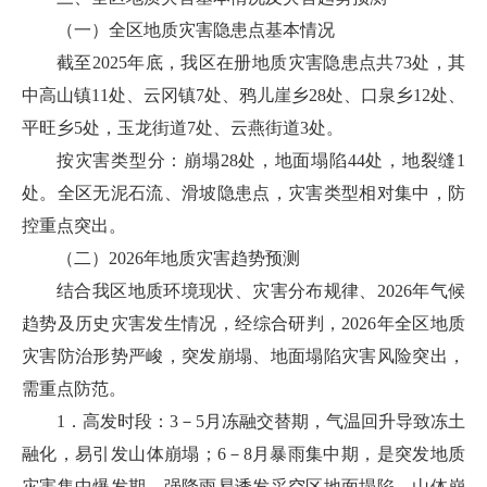
（一）全区地质灾害隐患点基本情况
截至2025年底，我区在册地质灾害隐患点共73处，其
中高山镇11处、云冈镇7处、鸦儿崖乡28处、口泉乡12处、
平旺乡5处，玉龙街道7处、云燕街道3处。
按灾害类型分：崩塌28处，地面塌陷44处，地裂缝1
处。全区无泥石流、滑坡隐患点，灾害类型相对集中，防
控重点突出。
（二）2026年地质灾害趋势预测
结合我区地质环境现状、灾害分布规律、2026年气候
趋势及历史灾害发生情况，经综合研判，2026年全区地质
灾害防治形势严峻，突发崩塌、地面塌陷灾害风险突出，
需重点防范。
1．高发时段：3－5月冻融交替期，气温回升导致冻土
融化，易引发山体崩塌；6－8月暴雨集中期，是突发地质
灾害集中爆发期，强降雨易诱发采空区地面塌陷、山体崩