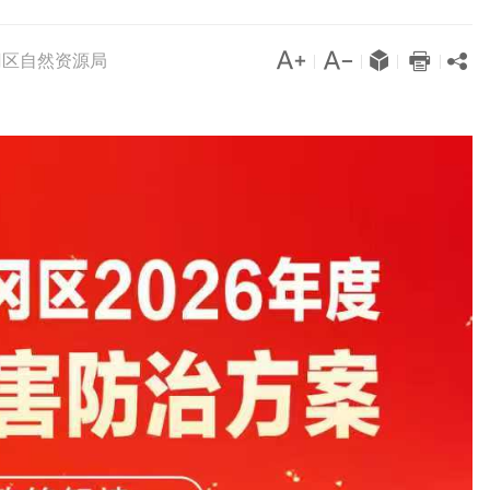




冈区自然资源局

|
|
|
|