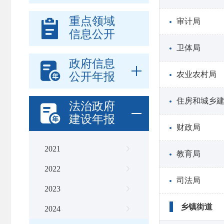
重点领域
审计局

信息公开
卫体局
政府信息

农业农村局
公开年报
住房和城乡
法治政府

建设年报
财政局
2021

教育局
2022

司法局
2023

乡镇街道
2024
